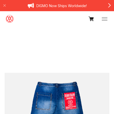
DIGMO Now Ships Worldwide!