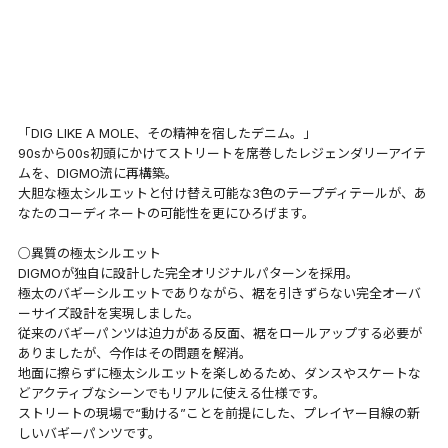
「DIG LIKE A MOLE、その精神を宿したデニム。」
90sから00s初頭にかけてストリートを席巻したレジェンダリーアイテ
ムを、DIGMO流に再構築。
大胆な極太シルエットと付け替え可能な3色のテープディテールが、あ
なたのコーディネートの可能性を更にひろげます。
○異質の極太シルエット
DIGMOが独自に設計した完全オリジナルパターンを採用。
極太のバギーシルエットでありながら、裾を引きずらない完全オーバ
ーサイズ設計を実現しました。
従来のバギーパンツは迫力がある反面、裾をロールアップする必要が
ありましたが、今作はその問題を解消。
地面に擦らずに極太シルエットを楽しめるため、ダンスやスケートな
どアクティブなシーンでもリアルに使える仕様です。
ストリートの現場で“動ける”ことを前提にした、プレイヤー目線の新
しいバギーパンツです。