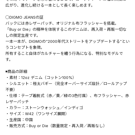
広がり、進化し続ける一本として長く楽しめます。
○DIGMO JEANSの証
バックには赤レザーパッチ、オリジナル布フラッシャーを搭載。
「Buy or Die」の精神を体現するこのデニムは、再入荷・再販一切な
しの限定生産です。
一本一本が、DIGMOの“2000年代ストリートをアップデートする”とい
うコンセプトを象徴。
所有すること自体がカルチャーを纏う行為になる、特別なモデルで
す。
◾️商品の詳細
・素材：12oz デニム（コットン100%）
・シルエット：極太バギー（完全オーバーサイズ設計／ロールアップ
不要）
・仕様：テープ着脱式（赤／黄／緑の3色付属）、布フラッシャー、赤
レザーパッチ
・カラー：ストーンウォッシュ／インディゴ
・サイズ：W42（ワンサイズ展開）
・生産国：中国
・販売方式：Buy or Die（数量限定・再入荷／再販なし）