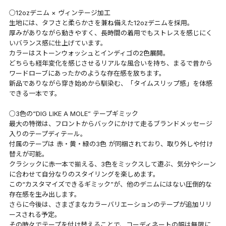
○12ozデニム × ヴィンテージ加工
生地には、タフさと柔らかさを兼ね備えた12ozデニムを採用。
厚みがありながら動きやすく、長時間の着用でもストレスを感じにく
いバランス感に仕上げています。
カラーはストーンウォッシュとインディゴの2色展開。
どちらも経年変化を感じさせるリアルな風合いを持ち、まるで昔から
ワードローブにあったかのような存在感を放ちます。
新品でありながら穿き始めから馴染む、「タイムスリップ感」を体感
できる一本です。
○3色の“DIG LIKE A MOLE” テープギミック
最大の特徴は、フロントからバックにかけて走るブランドメッセージ
入りのテープディテール。
付属のテープは 赤・黄・緑の3色 が同梱されており、取り外しや付け
替えが可能。
クラシックに赤一本で揃える、3色をミックスして遊ぶ、気分やシーン
に合わせて自分なりのスタイリングを楽しめます。
この“カスタマイズできるギミック”が、他のデニムにはない圧倒的な
存在感を生み出します。
さらに今後は、さまざまなカラーバリエーションのテープが追加リリ
ースされる予定。
その時々でテープを付け替えることで、コーディネートの幅は無限に