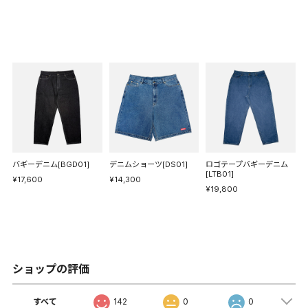
バギーデニム[BGD01]
デニムショーツ[DS01]
ロゴテープバギーデニム
[LTB01]
¥17,600
¥14,300
¥19,800
ショップの評価
すべて
142
0
0