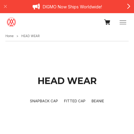
DIGMO Now Ships Worldwide!
Home
HEAD WEAR
HEAD WEAR
SNAPBACK CAP
FITTED CAP
BEANIE