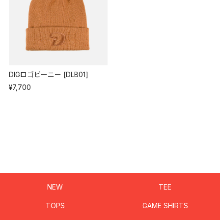
DIGロゴビーニー [DLB01]
¥7,700
NEW
TEE
TOPS
GAME SHIRTS