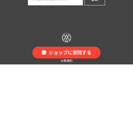
プライバシーポリシー
ショップに質問する
特定商取引法に基づく表記
会員規約
© DIGMO（ディグモ）｜オーバーサイズストリートブランド All Rights Reserved.