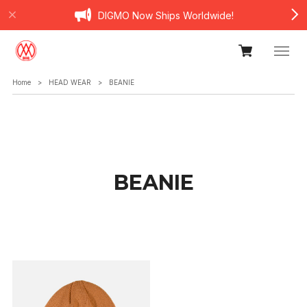
DIGMO Now Ships Worldwide!
Home
HEAD WEAR
BEANIE
BEANIE