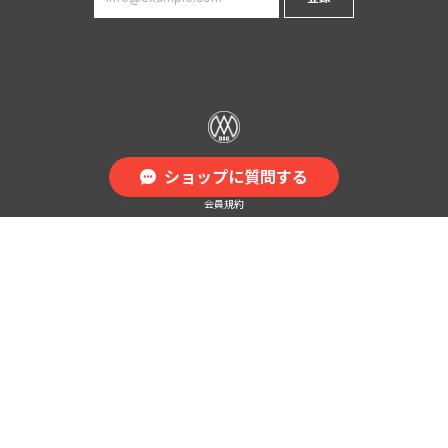
プライバシーポリシー
ショップに質問する
特定商取引法に基づく表記
会員規約
© DIGMO（ディグモ）｜オーバーサイズストリートブランド All Rights Reserved.