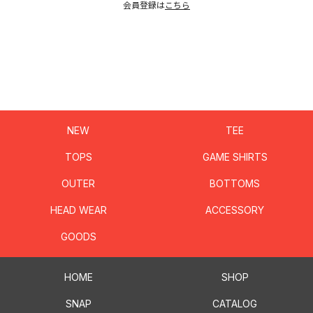
会員登録は
こちら
NEW
TEE
TOPS
GAME SHIRTS
OUTER
BOTTOMS
HEAD WEAR
ACCESSORY
GOODS
HOME
SHOP
SNAP
CATALOG