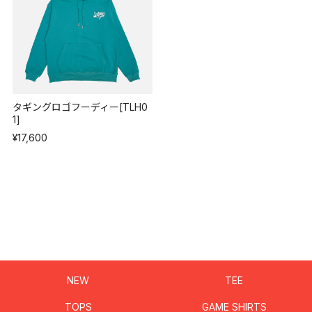
タギングロゴフーディー[TLH0
1]
¥17,600
NEW
TEE
TOPS
GAME SHIRTS