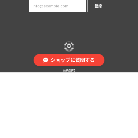
登録
ショップに質問する
プライバシーポリシー
特定商取引法に基づく表記
会員規約
© DIGMO（ディグモ）｜オーバーサイズストリートブランド All Rights Reserved.