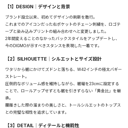
【1】DESIGN｜デザインと背景
ブランド設立以来、初めてデザインの刷新を敢行。
これまでのアイコンだった右ポケットのチェーン刺繍を、ロゴテ
ープと染み込みプリントの組み合わせへと変更しました。
2年間変えることのなかったバックスタイルをアップデートし、
今のDIGMOが示すべきスタンスを表現した一着です。
【2】SILHOUETTE｜シルエットとサイズ設計
ワタリから裾にかけてズドンと落ちる、W42インチの極太バギー
ストレート。
圧倒的なボリューム感を維持しながら、裾幅を23cmに設定する
ことで、ロールアップせずとも裾を引きずらない「黄金比」を継
承。
腰履きした際の溜まりの美しさと、トールシルエットのトップス
との完璧な相性を追求しています。
【3】DETAIL｜ディテールと機能性