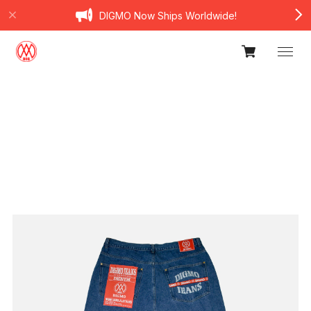
DIGMO Now Ships Worldwide!