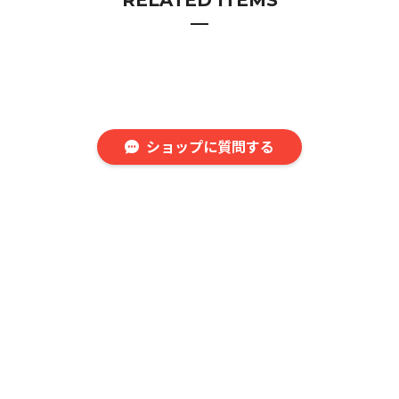
ショップに質問する
バギーデニム[BGD01]
デニムショーツ[DS01]
ラインバギーデニム [LBG
01]（3カラーset）
¥17,600
¥14,300
¥24,800