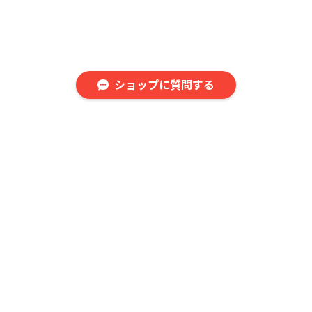
ショップに質問する
プレミアムフットボールジ
ベロアバスケタンクトッ
バスケジャージタンクト
ャージ [PFJ01]
プジャージ [VBT01]
ップ [BJT01]
¥17,600
¥18,700
¥13,500