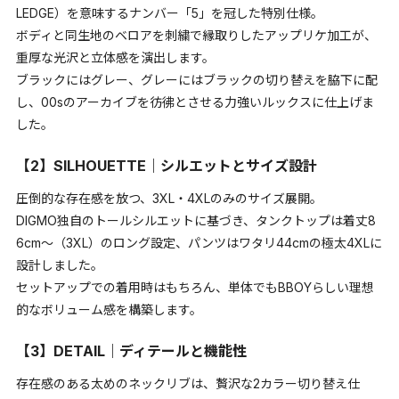
LEDGE）を意味するナンバー「5」を冠した特別仕様。
ボディと同生地のベロアを刺繍で縁取りしたアップリケ加工が、
重厚な光沢と立体感を演出します。
ブラックにはグレー、グレーにはブラックの切り替えを脇下に配
し、00sのアーカイブを彷彿とさせる力強いルックスに仕上げま
した。
【2】SILHOUETTE｜シルエットとサイズ設計
圧倒的な存在感を放つ、3XL・4XLのみのサイズ展開。
DIGMO独自のトールシルエットに基づき、タンクトップは着丈8
6cm〜（3XL）のロング設定、パンツはワタリ44cmの極太4XLに
設計しました。
セットアップでの着用時はもちろん、単体でもBBOYらしい理想
的なボリューム感を構築します。
【3】DETAIL｜ディテールと機能性
存在感のある太めのネックリブは、贅沢な2カラー切り替え仕