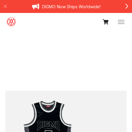
DIGMO Now Ships Worldwide!