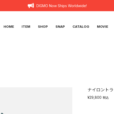
DIGMO Now Ships Worldwide!
HOME
ITEM
SHOP
SNAP
CATALOG
MOVIE
ナイロントラッ
¥29,800
税込