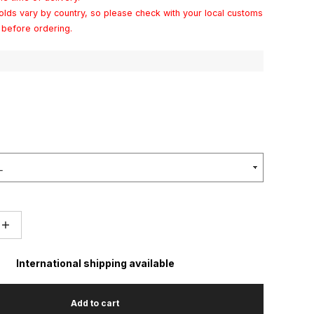
olds vary by country, so please check with your local customs
s before ordering.
＋
International shipping available
Add to cart