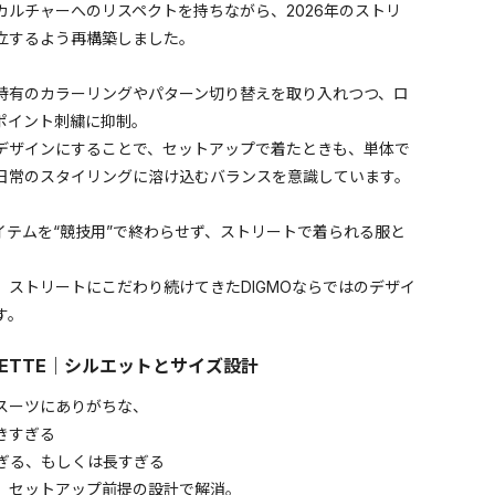
カルチャーへのリスペクトを持ちながら、2026年のストリ
立するよう再構築しました。
特有のカラーリングやパターン切り替えを取り入れつつ、ロ
ポイント刺繍に抑制。
デザインにすることで、セットアップで着たときも、単体で
日常のスタイリングに溶け込むバランスを意識しています。
イテムを“競技用”で終わらせず、ストリートで着られる服と
。
、ストリートにこだわり続けてきたDIGMOならではのデザイ
す。
OUETTE｜シルエットとサイズ設計
スーツにありがちな、
きすぎる
ぎる、もしくは長すぎる
、セットアップ前提の設計で解消。