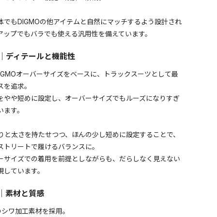
体でもDIGMOの他アイテムと自然にマッチするよう設計され
アップでもバラでも使える汎用性を備えています。
IL｜ディテールと機能性
DIGMOオーバーサイズをベースに、トラックスーツとして最
スを追求。
をやや短めに設定し、オーバーサイズでもルーズになりすぎ
います。
りと太さを持たせつつ、ほんの少し短めに設定することで、
ストリートで履けるバランスに。
ーサイズでの着用を前提としながらも、だらしなく見えない
現しています。
C｜素材と質感
のシワ加工素材を採用。