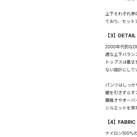
上下それぞれ単
ており、セット
【3】DETA
2000年代的な
適な上下バラン
トップスは着丈
ない設計にして
パンツはしっか
裾を引きずらず
腰履きやオーバ
シルエットを実
【4】FABRI
ナイロン100%