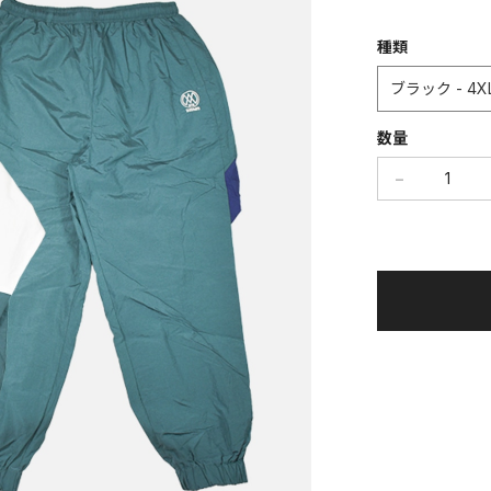
種類
数量
−