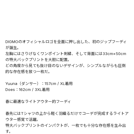
DIGMOのオフィシャルロゴを全面に押し出した、初のジップフーディ
が誕生。
左胸にはさりげなくワンポイント刺繍、そして背面には33cm×50cm
の特大バックプリントを大胆に配置。
どの角度から見ても抜け目のないデザインが、シンプルながらも圧倒
的な存在感を放つ一枚だ。
Yuuna（ダンサー）：157cm / XL着用
Does：162cm / 3XL着用
春に最適なライトアウター的フーディ
春先にはTシャツの上から軽く羽織るだけでコーデが完成するライトア
ウター感覚で活躍。
特大バックプリントのインパクトが、一枚でも十分な存在感を生み出
す。