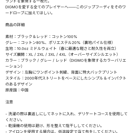
ランドを象徴する一枚だ。
DIGMOを愛する全てのプレイヤーへ——このジップフーディをそのワ
ードローブに加えてほしい。
商品の詳細
素材：ブラック＆レッド：コットン100%
グレー：コットン80%、ポリエステル20%（裏地パイル仕様）
生地：10.0oz ミドルウェイト（春に最適な軽さと耐久性を両立）
サイズ展開：XL / 2XL / 3XL / 4XL（オーバーサイズシルエット）
カラー：ブラック / グレー / レッド（DIGMOを象徴するカラーバリエ
ーション）
デザイン：左胸にワンポイント刺繍、背面に特大バックプリント
スタイル：2000年代ストリートをベースにしたシンプル＆インパクト
のあるデザイン
原産国：中国
注意
- 洗濯の際は裏返しにしてネットに入れ、デリケートコースを使用して
ください。
- 乾燥機の使用は避け、形を整えて陰干ししてください。
- アイロンを使用する場合は、低温設定で当て布をしてください。